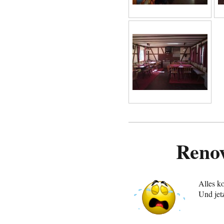
Reno
Alles k
Und jet