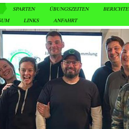
SPARTEN
ÜBUNGSZEITEN
BERICHT
SUM
LINKS
ANFAHRT